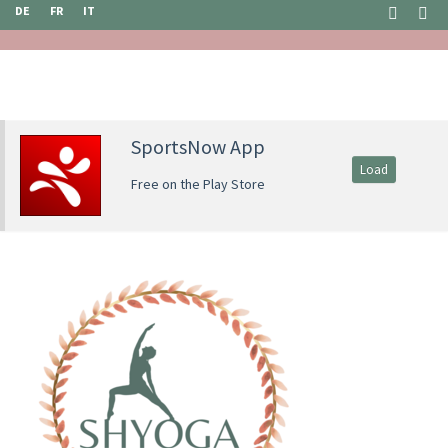
DE
FR
IT
SportsNow App
Load
Free on the Play Store