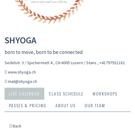
SHYOGA
born to move, born to be connected
Sedelstr. 3 / Spichermatt 4 , CH-6005 Luzern / Stans
,
+41797921182
www.shyoga.ch
mail@shyoga.ch
LIVE CALENDAR
CLASS SCHEDULE
WORKSHOPS
PASSES & PRICING
ABOUT US
OUR TEAM
Back