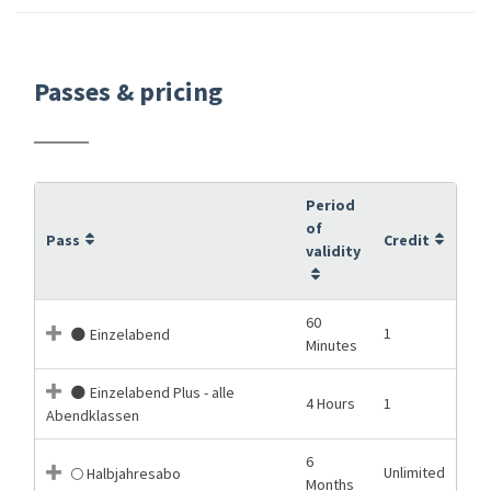
Passes & pricing
Period
of
Pass
Credit
validity
60
1
🌑 Einzelabend
Minutes
🌑 Einzelabend Plus - alle
4 Hours
1
Abendklassen
6
Unlimited
🌕 Halbjahresabo
Months