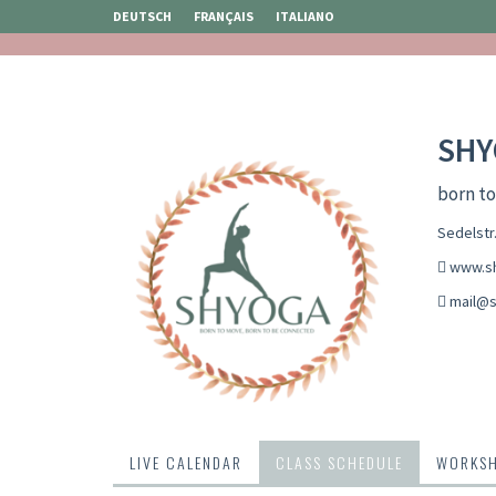
DEUTSCH
FRANÇAIS
ITALIANO
SHY
born t
Sedelstr.
www.s
mail@s
LIVE CALENDAR
CLASS SCHEDULE
WORKS