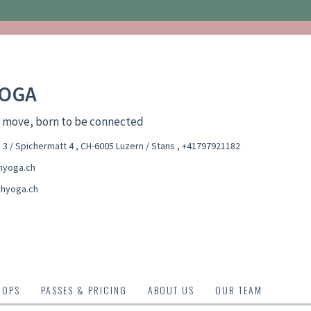
OGA
o move, born to be connected
 3 / Spichermatt 4 , CH-6005 Luzern / Stans
,
+41797921182
hyoga.ch
hyoga.ch
HOPS
PASSES & PRICING
ABOUT US
OUR TEAM