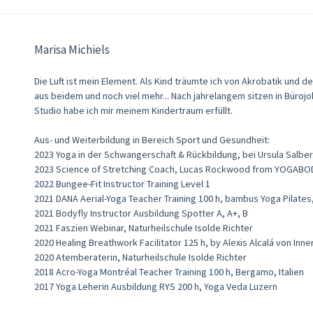
Marisa Michiels
Die Luft ist mein Element. Als Kind träumte ich von Akrobatik und d
aus beidem und noch viel mehr... Nach jahrelangem sitzen in Büro
Studio habe ich mir meinem Kindertraum erfüllt. ​
Aus- und Weiterbildung in Bereich Sport und Gesundheit:​
2023 Yoga in der Schwangerschaft & Rückbildung, bei Ursula Salber
2023 Science of Stretching Coach, Lucas Rockwood from YOGABO
2022 Bungee-Fit Instructor Training Level 1
2021 DANA Aerial-Yoga Teacher Training 100 h, bambus Yoga Pilates
2021 Bodyfly Instructor Ausbildung Spotter A, A+, B
2021 Faszien Webinar, Naturheilschule Isolde Richter
2020 Healing Breathwork Facilitator 125 h, by Alexis Alcalá von Inn
2020 Atemberaterin, Naturheilschule Isolde Richter
2018 Acro-Yoga Montréal Teacher Training 100 h, Bergamo, Italien
2017 Yoga Leherin Ausbildung RYS 200 h, Yoga Veda Luzern