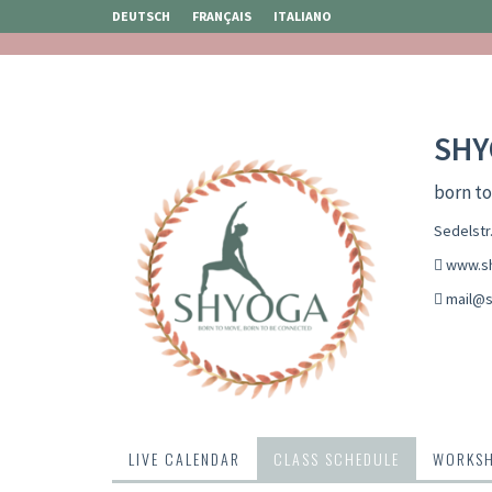
DEUTSCH
FRANÇAIS
ITALIANO
SHY
born t
Sedelstr.
www.s
mail@s
LIVE CALENDAR
CLASS SCHEDULE
WORKS