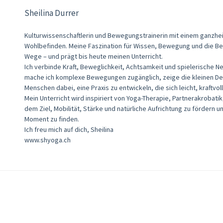
Sheilina Durrer
Kulturwissenschaftlerin und Bewegungstrainerin mit einem ganzheit
Wohlbefinden. Meine Faszination für Wissen, Bewegung und die Be
Wege – und prägt bis heute meinen Unterricht.
Ich verbinde Kraft, Beweglichkeit, Achtsamkeit und spielerische N
mache ich komplexe Bewegungen zugänglich, zeige die kleinen Deta
Menschen dabei, eine Praxis zu entwickeln, die sich leicht, kraftvo
Mein Unterricht wird inspiriert von Yoga-Therapie, Partnerakrobatik
dem Ziel, Mobilität, Stärke und natürliche Aufrichtung zu fördern u
Moment zu finden.
Ich freu mich auf dich, Sheilina
www.shyoga.ch