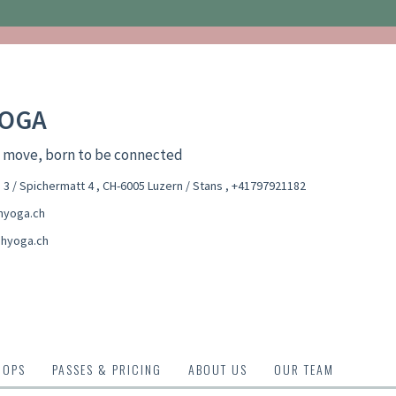
OGA
o move, born to be connected
 3 / Spichermatt 4 , CH-6005 Luzern / Stans
,
+41797921182
hyoga.ch
hyoga.ch
HOPS
PASSES & PRICING
ABOUT US
OUR TEAM