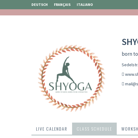
DEUTSCH
FRANÇAIS
ITALIANO
SHY
born t
Sedelstr.
www.s
mail@s
LIVE CALENDAR
CLASS SCHEDULE
WORKS