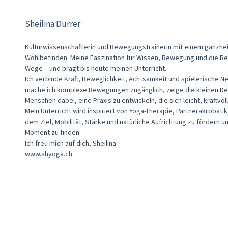
Sheilina Durrer
Kulturwissenschaftlerin und Bewegungstrainerin mit einem ganzheit
Wohlbefinden. Meine Faszination für Wissen, Bewegung und die Be
Wege – und prägt bis heute meinen Unterricht.
Ich verbinde Kraft, Beweglichkeit, Achtsamkeit und spielerische N
mache ich komplexe Bewegungen zugänglich, zeige die kleinen Deta
Menschen dabei, eine Praxis zu entwickeln, die sich leicht, kraftvo
Mein Unterricht wird inspiriert von Yoga-Therapie, Partnerakrobatik
dem Ziel, Mobilität, Stärke und natürliche Aufrichtung zu fördern u
Moment zu finden.
Ich freu mich auf dich, Sheilina
www.shyoga.ch