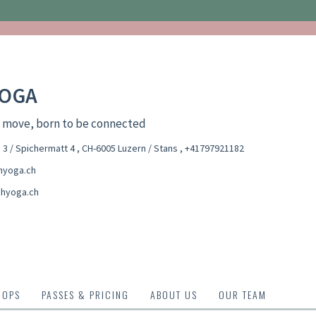
OGA
o move, born to be connected
 3 / Spichermatt 4 , CH-6005 Luzern / Stans
,
+41797921182
hyoga.ch
hyoga.ch
HOPS
PASSES & PRICING
ABOUT US
OUR TEAM