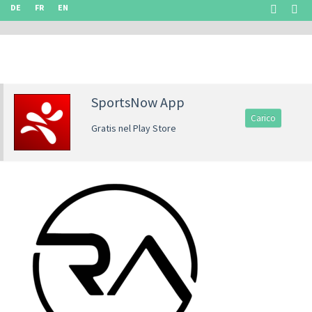
DE
FR
EN
SportsNow App
Carico
Gratis nel Play Store