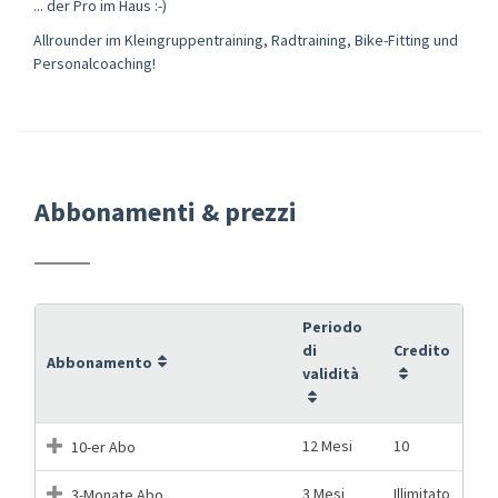
... der Pro im Haus :-)
Allrounder im Kleingruppentraining, Radtraining, Bike-Fitting und
Personalcoaching!
Abbonamenti & prezzi
Periodo
di
Credito
Abbonamento
validità
12 Mesi
10
10-er Abo
3 Mesi
Illimitato
3-Monate Abo