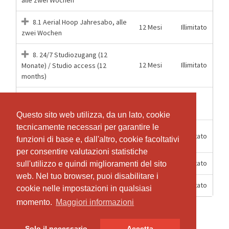
8.1 Aerial Hoop Jahresabo, alle
12 Mesi
Illimitato
zwei Wochen
8. 24/7 Studiozugang (12
12 Mesi
Illimitato
Monate) / Studio access (12
months)
9. 24/7 Studiozugang (5
1 Lezioni
1
Stunden) / Studio access (5hours)
Questo sito web utilizza, da un lato, cookie
Questo sito web utilizza, da un lato, cookie
tecnicamente necessari per garantire le
tecnicamente necessari per garantire le
15
Mitgliederzugang 24/7 Aerial
Illimitato
funzioni di base e, dall'altro, cookie facoltativi
funzioni di base e, dall'altro, cookie facoltativi
Settimane
Hoop
per consentire valutazioni statistiche
per consentire valutazioni statistiche
6 Mesi
Illimitato
Mitgliederzugang 24/7 Halbjahr
sull'utilizzo e quindi miglioramenti del sito
sull'utilizzo e quindi miglioramenti del sito
web. Nel tuo browser, puoi disabilitare i
web. Nel tuo browser, puoi disabilitare i
12 Mesi
Illimitato
Mitgliederzugang 24/7 Jahr
cookie nelle impostazioni in qualsiasi
cookie nelle impostazioni in qualsiasi
momento.
momento.
Maggiori informazioni
Maggiori informazioni
Solo il necessario
Solo il necessario
Accetta
Accetta