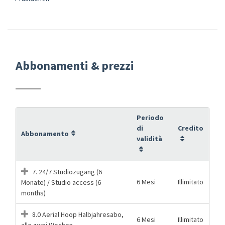
Abbonamenti & prezzi
Periodo
di
Credito
Abbonamento
validità
7. 24/7 Studiozugang (6
6 Mesi
Illimitato
Monate) / Studio access (6
months)
8.0 Aerial Hoop Halbjahresabo,
6 Mesi
Illimitato
alle zwei Wochen