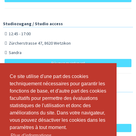
Studiozugang / Studio access
12:45 - 17:00
Zürcherstrasse 47, 8620 Wetzikon
Sandra
Réserver maintenant
Ce site utilise d'une part des cookies
Ce site utilise d'une part des cookies
techniquement nécessaires pour garantir les
techniquement nécessaires pour garantir les
Studiozugang / Studio access
fonctions de base, et d'autre part des cookies
fonctions de base, et d'autre part des cookies
facultatifs pour permettre des évaluations
facultatifs pour permettre des évaluations
17:00 - 23:00
statistiques de l'utilisation et donc des
statistiques de l'utilisation et donc des
Zürcherstrasse 47, 8620 Wetzikon
améliorations du site. Dans votre navigateur,
améliorations du site. Dans votre navigateur,
Sandra
vous pouvez désactiver les cookies dans les
vous pouvez désactiver les cookies dans les
paramètres à tout moment.
paramètres à tout moment.
Réserver maintenant
Plus d'informations
Plus d'informations