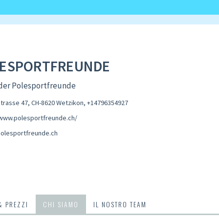
ESPORTFREUNDE
 der Polesportfreunde
trasse 47, CH-8620 Wetzikon
,
+14796354927
/www.polesportfreunde.ch/
olesportfreunde.ch
& PREZZI
CHI SIAMO
IL NOSTRO TEAM