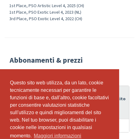
1st Place, PSO Artistic Level 4, 2025 (CH)
1st Place, PSO Exotic Level 4, 2023 (NL)
3rd Place, PSO Exotic Level 4, 2022 (CH)
Abbonamenti & prezzi
Questo sito web utilizza, da un lato, cookie
Questo sito web utilizza, da un lato, cookie
tecnicamente necessari per garantire le
tecnicamente necessari per garantire le
Periodo
funzioni di base e, dall'altro, cookie facoltativi
funzioni di base e, dall'altro, cookie facoltativi
di
Credito
Abbonamento
validità
per consentire valutazioni statistiche
per consentire valutazioni statistiche
sull'utilizzo e quindi miglioramenti del sito
sull'utilizzo e quindi miglioramenti del sito
web. Nel tuo browser, puoi disabilitare i
web. Nel tuo browser, puoi disabilitare i
1 Giorni
1
Exotic Pole
cookie nelle impostazioni in qualsiasi
cookie nelle impostazioni in qualsiasi
momento.
momento.
Maggiori informazioni
Maggiori informazioni