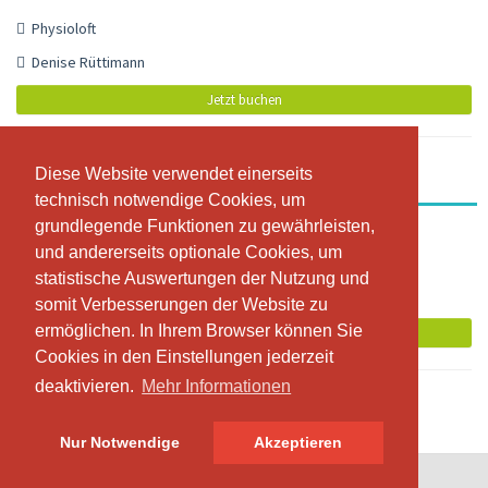
Physioloft
Denise Rüttimann
Jetzt buchen
Diese Website verwendet einerseits
Diese Website verwendet einerseits
Nia
technisch notwendige Cookies, um
technisch notwendige Cookies, um
grundlegende Funktionen zu gewährleisten,
grundlegende Funktionen zu gewährleisten,
10:00 - 10:55
und andererseits optionale Cookies, um
und andererseits optionale Cookies, um
Physioloft
statistische Auswertungen der Nutzung und
statistische Auswertungen der Nutzung und
Denise Rüttimann
somit Verbesserungen der Website zu
somit Verbesserungen der Website zu
ermöglichen. In Ihrem Browser können Sie
ermöglichen. In Ihrem Browser können Sie
Jetzt buchen
Cookies in den Einstellungen jederzeit
Cookies in den Einstellungen jederzeit
deaktivieren.
deaktivieren.
Mehr Informationen
Mehr Informationen
Nur Notwendige
Nur Notwendige
Akzeptieren
Akzeptieren
© SportsNow® 2026. Die Schweizer Software für dein Studio.