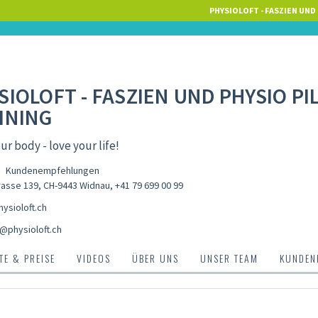
PHYSIOLOFT - FASZIEN UND 
SIOLOFT - FASZIEN UND PHYSIO PI
INING
ur body - love your life!
Kundenempfehlungen
asse 139, CH-9443 Widnau
,
+41 79 699 00 99
ysioloft.ch
@physioloft.ch
E & PREISE
VIDEOS
ÜBER UNS
UNSER TEAM
KUNDEN