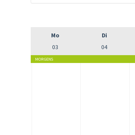
Mo
Di
03
04
MORGENS