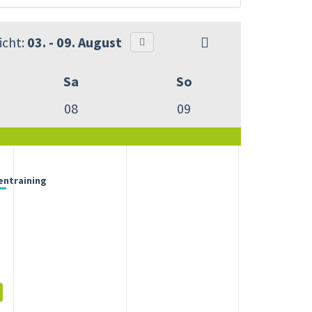
cht:
03. - 09. August
Sa
So
08
09
entraining