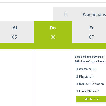
Wochenansi
Mi
Do
Fr
05
06
07
Best of Bodywork -
Pilates+Yoga+Faszi
09:00 - 09:55
Physioloft
Denise Rüttimann
Freie Plätze: 4
Jetzt buchen