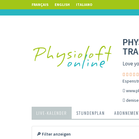
FRANÇAIS
ENGLISH
ITALIANO
PHY
TRA
Love yo
Espenstr
www.ph
denise
LIVE-KALENDER
STUNDENPLAN
ABONNEMENT
🔎 Filter anzeigen