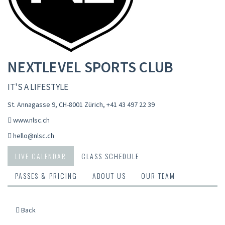
NEXTLEVEL SPORTS CLUB
IT'S A LIFESTYLE
St. Annagasse 9, CH-8001 Zürich
,
+41 43 497 22 39
www.nlsc.ch
hello@nlsc.ch
LIVE CALENDAR
CLASS SCHEDULE
PASSES & PRICING
ABOUT US
OUR TEAM
Back