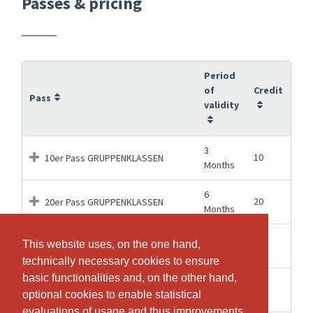
Passes & pricing
Period
of
Credit
Pass
validity
3
10
10er Pass GRUPPENKLASSEN
Months
6
20
20er Pass GRUPPENKLASSEN
Months
12
This website uses, on the one hand,
This website uses, on the one hand,
50
50er Pass GRUPPENKLASSEN
Months
technically necessary cookies to ensure
technically necessary cookies to ensure
basic functionalities and, on the other hand,
basic functionalities and, on the other hand,
2
1
Drop-In GRUPPENKLASSEN
optional cookies to enable statistical
optional cookies to enable statistical
Months
evaluations of usage and thus improvements
evaluations of usage and thus improvements