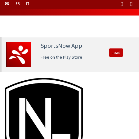
DE
FR
IT
SportsNow App
Load
Free on the Play Store