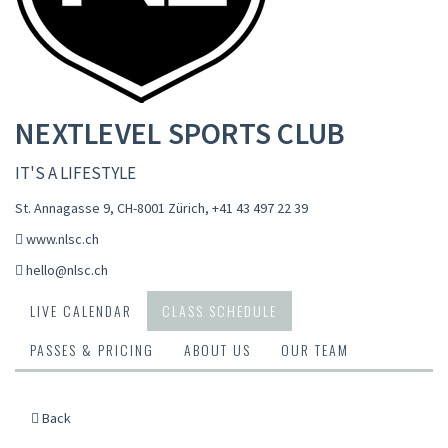
NEXTLEVEL SPORTS CLUB
IT'S A LIFESTYLE
St. Annagasse 9, CH-8001 Zürich
,
+41 43 497 22 39
www.nlsc.ch
hello@nlsc.ch
LIVE CALENDAR
CLASS SCHEDULE
PASSES & PRICING
ABOUT US
OUR TEAM
Back