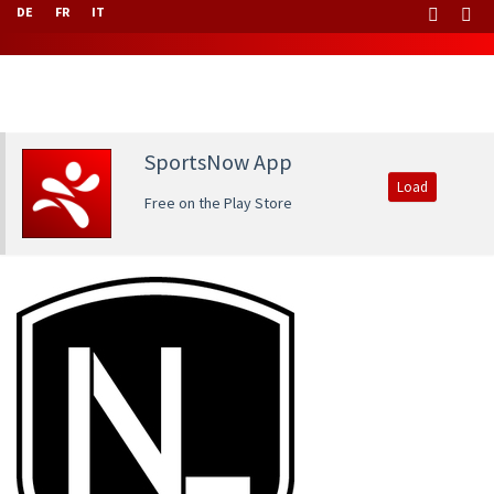
DE
FR
IT
SportsNow App
Load
Free on the Play Store