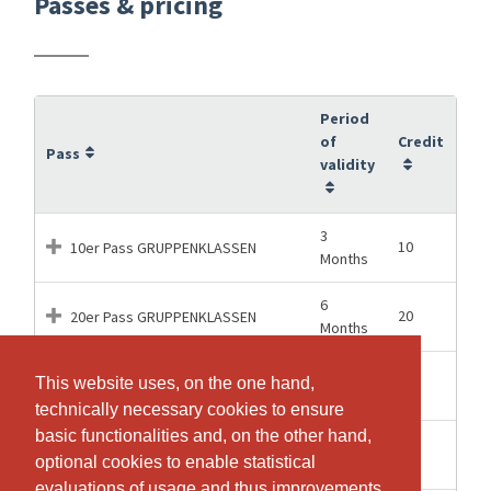
Passes & pricing
Period
of
Credit
Pass
validity
3
10
10er Pass GRUPPENKLASSEN
Months
6
20
20er Pass GRUPPENKLASSEN
Months
12
This website uses, on the one hand,
This website uses, on the one hand,
50
50er Pass GRUPPENKLASSEN
Months
technically necessary cookies to ensure
technically necessary cookies to ensure
basic functionalities and, on the other hand,
basic functionalities and, on the other hand,
2
1
Drop-In GRUPPENKLASSEN
optional cookies to enable statistical
optional cookies to enable statistical
Months
evaluations of usage and thus improvements
evaluations of usage and thus improvements