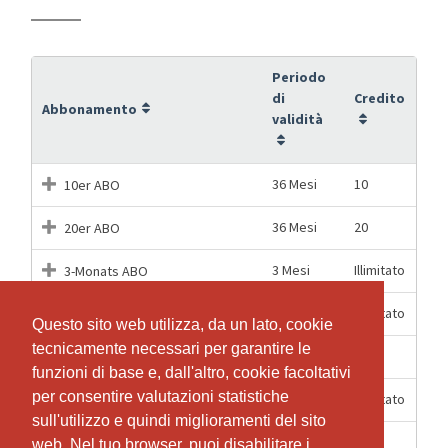
Periodo
di
Credito
Abbonamento
validità
36 Mesi
10
10er ABO
36 Mesi
20
20er ABO
3 Mesi
Illimitato
3-Monats ABO
6 Mesi
Illimitato
6-Monats ABO
Questo sito web utilizza, da un lato, cookie
Questo sito web utilizza, da un lato, cookie
tecnicamente necessari per garantire le
tecnicamente necessari per garantire le
1 Lezioni
1
Einzel-Lektion
funzioni di base e, dall'altro, cookie facoltativi
funzioni di base e, dall'altro, cookie facoltativi
per consentire valutazioni statistiche
per consentire valutazioni statistiche
12 Mesi
Illimitato
JAHRES ABO
sull'utilizzo e quindi miglioramenti del sito
sull'utilizzo e quindi miglioramenti del sito
4
web. Nel tuo browser, puoi disabilitare i
web. Nel tuo browser, puoi disabilitare i