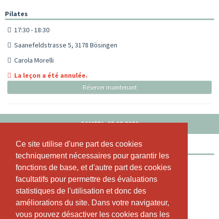
Pilates
17:30 - 18:30
Saanefeldstrasse 5, 3178 Bösingen
Carola Morelli
La leçon a été annulée.
Réserver maintenant
SAMEDI, 08.08.2026
Ce site utilise d'une part des cookies
Ce site utilise d'une part des cookies
Outdoor Pilates Schloss Laupen
techniquement nécessaires pour garantir les
techniquement nécessaires pour garantir les
09:00 - 10:00
fonctions de base, et d'autre part des cookies
fonctions de base, et d'autre part des cookies
facultatifs pour permettre des évaluations
facultatifs pour permettre des évaluations
Schloss Laupen, Schloss Laupen, 3177 Laupen, Schloss 1
statistiques de l'utilisation et donc des
statistiques de l'utilisation et donc des
Carola Morelli
améliorations du site. Dans votre navigateur,
améliorations du site. Dans votre navigateur,
Encore 2 place(s) libre(s)
vous pouvez désactiver les cookies dans les
vous pouvez désactiver les cookies dans les