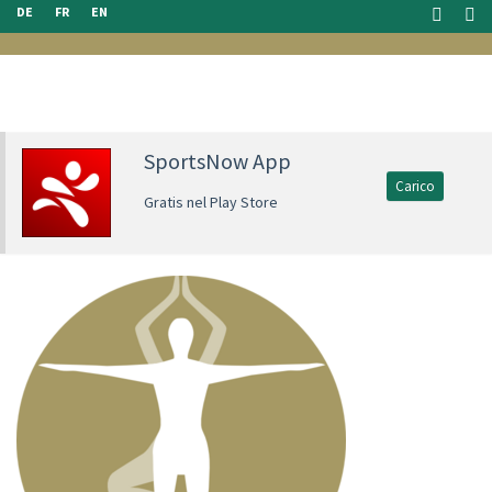
DE
FR
EN
SportsNow App
Carico
Gratis nel Play Store