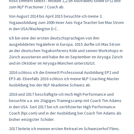
Ross Emmett selbst - Module 1,2 (in Australien) sowie EP1) und
zum NLP Practioner / Coach ab.
Von August 2014 bis April 2015 besuchte ich meine 3.
Yogaausbildung zum 200h Inner Axis Yoga Teacher bei Max Strom
in den USA/Washington D.C. .
Ich bin eine der ersten deutschsprachigen von ihm
ausgebildeten Yogalehrer in Europa. 2015 durfte ich Max Strom
an der deutschen Yogakonferenz Köln und seinen Workshops in
Zürich assistieren und habe ihn im September im Airyoga Zürich
und im Oktober im Airyoga München unterstützt.
2016 schloss ich die Emmett Professional Ausbildung EP2 und
EP3 ab. Ebenfalls 2016 schloss ich meine NLP Coaching Master
Ausbildung bei der NLP Akademie Schweiz ab.
2016 und 2017 beschäftigte ich mich High Performance und
besuchte u.a. ein 2tägiges Trainingscamp mit Coach Tim Adams
in den USA. Seit 2017 bin ich zertifizierter High Performance
Coach (hpi.com) und in der Ausbildung bei Coach Tim Adams als
bisher einzigster Schüler.
2017 leitete ich meinen ersten Retreat im Schweizerhof Flims.