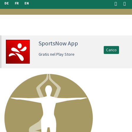
DE
FR
EN
SportsNow App
Carico
Gratis nel Play Store