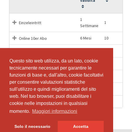
validità
1
1
Einzeleintritt
Settimane
6 Mesi
10
Online 10er Abo
9 Mesi
18
Online 18er Abo
Questo sito web utilizza, da un lato, cookie
Questo sito web utilizza, da un lato, cookie
12 Mesi
36
Online 36er Abo
tecnicamente necessari per garantire le
tecnicamente necessari per garantire le
funzioni di base e, dall'altro, cookie facoltativi
funzioni di base e, dall'altro, cookie facoltativi
6 Mesi
10
Studio 10er Abo
per consentire valutazioni statistiche
per consentire valutazioni statistiche
9 Mesi
18
Studio 18er Abo
sull'utilizzo e quindi miglioramenti del sito
sull'utilizzo e quindi miglioramenti del sito
web. Nel tuo browser, puoi disabilitare i
web. Nel tuo browser, puoi disabilitare i
12 Mesi
36
Studio 36er Abo
cookie nelle impostazioni in qualsiasi
cookie nelle impostazioni in qualsiasi
momento.
momento.
Maggiori informazioni
Maggiori informazioni
Solo il necessario
Solo il necessario
Accetta
Accetta