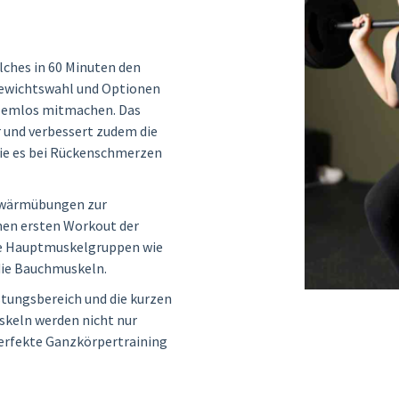
ches in 60 Minuten den
 Gewichtswahl und Optionen
blemlos mitmachen. Das
r und verbessert zudem die
wie es bei Rückenschmerzen
fwärmübungen zur
men ersten Workout der
ine Hauptmuskelgruppen wie
die Bauchmuskeln.
stungsbereich und die kurzen
skeln werden nicht nur
 perfekte Ganzkörpertraining