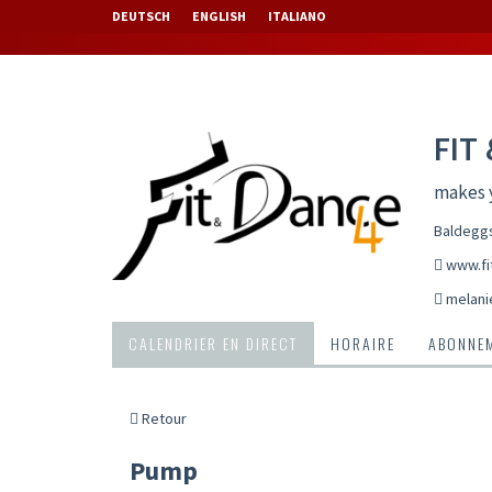
DEUTSCH
ENGLISH
ITALIANO
FIT
makes 
Baldeggs
www.fi
melani
CALENDRIER EN DIRECT
HORAIRE
ABONNEM
Retour
Pump