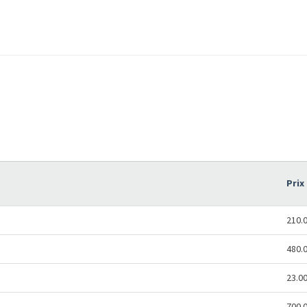
Prix
210.
480.
23.0
700.