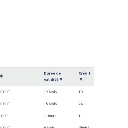
Durée de
Crédit
validité
00 CHF
12 Mois
10
00 CHF
15 Mois
24
0 CHF
1 Jours
1
00 CHF
6 Mois
Illimité