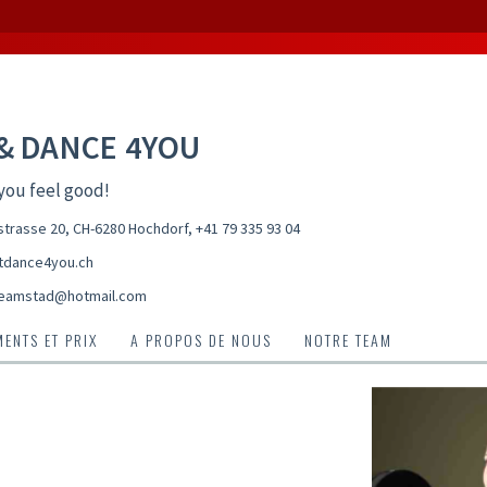
 & DANCE 4YOU
you feel good!
trasse 20, CH-6280 Hochdorf
,
+41 79 335 93 04
tdance4you.ch
eamstad@hotmail.com
ENTS ET PRIX
A PROPOS DE NOUS
NOTRE TEAM