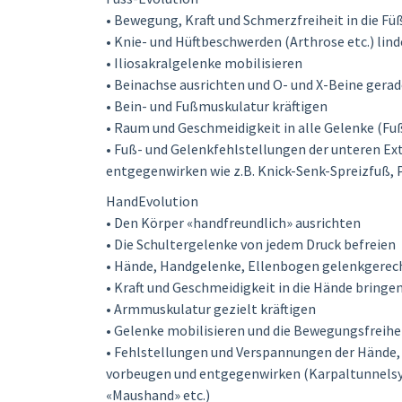
• Bewegung, Kraft und Schmerzfreiheit in die Fü
• Knie- und Hüftbeschwerden (Arthrose etc.) lin
• Iliosakralgelenke mobilisieren
• Beinachse ausrichten und O- und X-Beine gerad
• Bein- und Fußmuskulatur kräftigen
• Raum und Geschmeidigkeit in alle Gelenke (Fuß
• Fuß- und Gelenkfehlstellungen der unteren E
entgegenwirken wie z.B. Knick-Senk-Spreizfuß, P
HandEvolution
• Den Körper «handfreundlich» ausrichten
• Die Schultergelenke von jedem Druck befreien
• Hände, Handgelenke, Ellenbogen gelenkgerech
• Kraft und Geschmeidigkeit in die Hände bringe
• Armmuskulatur gezielt kräftigen
• Gelenke mobilisieren und die Bewegungsfreihe
• Fehlstellungen und Verspannungen der Hände,
vorbeugen und entgegenwirken (Karpaltunnelsy
«Maushand» etc.)