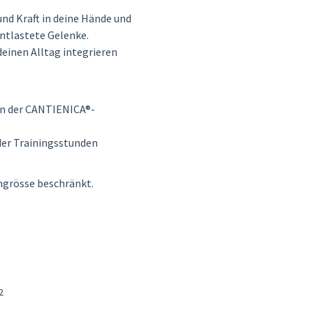
nd Kraft in deine Hände und
entlastete Gelenke.
deinen Alltag integrieren
in der CANTIENICA®-
der Trainingsstunden
ngrösse beschränkt.
2