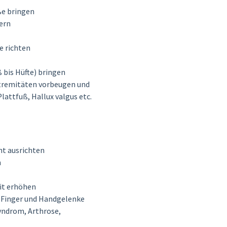
ße bringen
dern
e richten
 bis Hüfte) bringen
xtremitäten vorbeugen und
lattfuß, Hallux valgus etc.
t ausrichten
n
it erhöhen
 Finger und Handgelenke
ndrom, Arthrose,