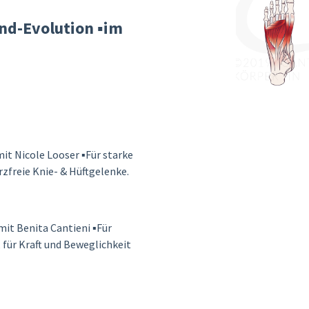
d-Evolution ▪️im
t Nicole Looser ▪️Für starke
rzfreie Knie- & Hüftgelenke.
t Benita Cantieni ▪️Für
 für Kraft und Beweglichkeit