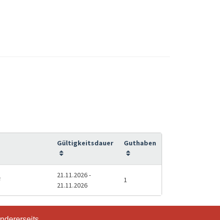
Gültigkeitsdauer
Guthaben
21.11.2026 -
F
1
21.11.2026
ndererseits
ndererseits