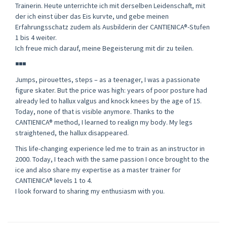
Trainerin. Heute unterrichte ich mit derselben Leidenschaft, mit
der ich einst über das Eis kurvte, und gebe meinen
Erfahrungsschatz zudem als Ausbilderin der CANTIENICA®-Stufen
1 bis 4 weiter.
Ich freue mich darauf, meine Begeisterung mit dir zu teilen.
◾◾◾
Jumps, pirouettes, steps – as a teenager, I was a passionate
figure skater. But the price was high: years of poor posture had
already led to hallux valgus and knock knees by the age of 15.
Today, none of that is visible anymore. Thanks to the
CANTIENICA® method, I learned to realign my body. My legs
straightened, the hallux disappeared.
This life-changing experience led me to train as an instructor in
2000. Today, I teach with the same passion I once brought to the
ice and also share my expertise as a master trainer for
CANTIENICA® levels 1 to 4.
I look forward to sharing my enthusiasm with you.