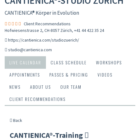
CANTIENICA®-STUDIO ZÜRICH
CANTIENICA® Körper in Evolution
Client Recommendations
Hofwiesenstrasse 2, CH-8057 Zürich
,
+41 44 422 35 24
https://cantienica.com/studiozuerich/
studio@cantienica.com
LIVE CALENDAR
CLASS SCHEDULE
WORKSHOPS
APPOINTMENTS
PASSES & PRICING
VIDEOS
NEWS
ABOUT US
OUR TEAM
CLIENT RECOMMENDATIONS
Back
CANTIENICA®-Training