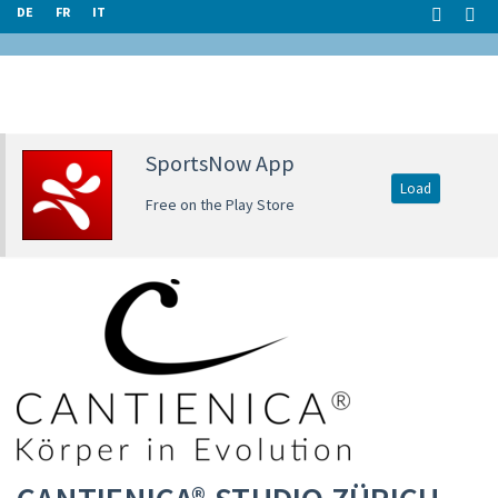
DE
FR
IT
SportsNow App
Load
Free on the Play Store