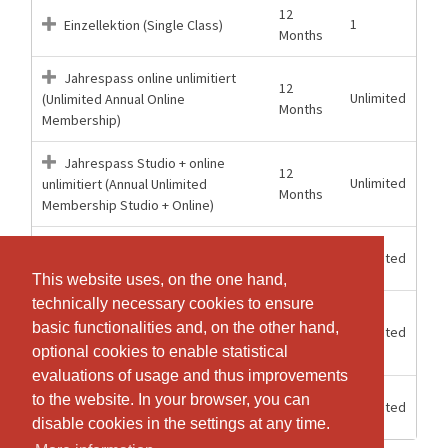
12
1
Einzellektion (Single Class)
Months
Jahrespass online unlimitiert
12
Unlimited
(Unlimited Annual Online
Months
Membership)
Jahrespass Studio + online
12
Unlimited
unlimitiert (Annual Unlimited
Months
Membership Studio + Online)
1
Monatspass online unlimitiert
Unlimited
Months
(Monthly Pass Online Unlimited)
This website uses, on the one hand,
This website uses, on the one hand,
technically necessary cookies to ensure
technically necessary cookies to ensure
Monatspass Studio + online
1
basic functionalities and, on the other hand,
basic functionalities and, on the other hand,
Unlimited
unlimitiert (Monthly Pass Studio +
Months
optional cookies to enable statistical
optional cookies to enable statistical
Online Unlimited)
evaluations of usage and thus improvements
evaluations of usage and thus improvements
1
Sommerabo 2026 - Unlimitiert
to the website. In your browser, you can
to the website. In your browser, you can
Unlimited
Months
Studio und Online
disable cookies in the settings at any time.
disable cookies in the settings at any time.