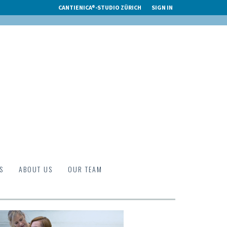
CANTIENICA®-STUDIO ZÜRICH
SIGN IN
S
ABOUT US
OUR TEAM