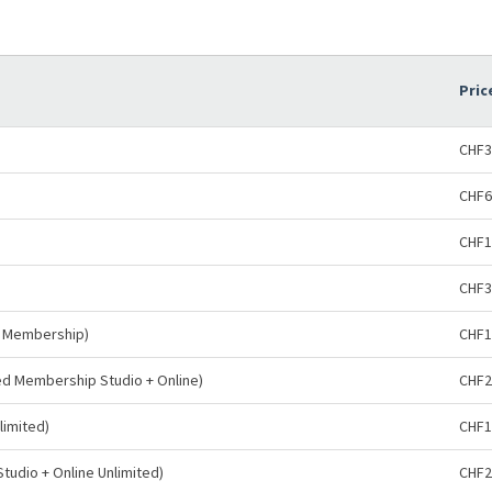
Pric
CHF3
CHF6
CHF1
CHF3
ne Membership)
CHF1
ted Membership Studio + Online)
CHF2
limited)
CHF1
Studio + Online Unlimited)
CHF2