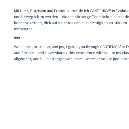
Mit Herz, Präzision und Freude vermittle ich CANTIENICA® in Evoluti
und beweglich zu werden – dieses Körpergefühl möchte ich mit dir 
kennenzulernen, dich aufzurichten und mit Leichtigkeit zu stärken 
mitbringst.
◾◾◾
With heart, precision, and joy, I guide you through CANTIENICA® in
and flexible – and I love sharing this experience with you. In my cl
alignment, and build strength with ease – whether you’re just star