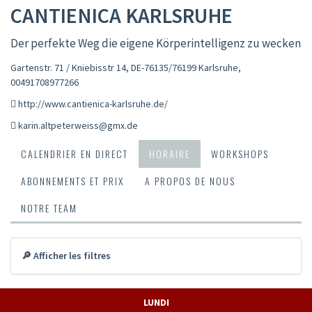
CANTIENICA KARLSRUHE
Der perfekte Weg die eigene Körperintelligenz zu wecken
Gartenstr. 71 / Kniebisstr 14, DE-76135/76199 Karlsruhe
,
00491708977266
http://www.cantienica-karlsruhe.de/
karin.altpeterweiss@gmx.de
CALENDRIER EN DIRECT
HORAIRE
WORKSHOPS
ABONNEMENTS ET PRIX
A PROPOS DE NOUS
NOTRE TEAM
🔎 Afficher les filtres
LUNDI