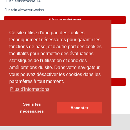
Kniebisstrasse 14
Karin Altpeter-Weiss
Réserver maintenant
Ce site utilise d'une part des cookies
Ce site utilise d'une part des cookies
techniquement nécessaires pour garantir les
techniquement nécessaires pour garantir les
CANTIENICA Training für Schwangere
fonctions de base, et d'autre part des cookies
fonctions de base, et d'autre part des cookies
facultatifs pour permettre des évaluations
facultatifs pour permettre des évaluations
18:30 - 19:30
statistiques de l'utilisation et donc des
statistiques de l'utilisation et donc des
Gartenstr. 71, 1.OG
améliorations du site. Dans votre navigateur,
améliorations du site. Dans votre navigateur,
Franziska Fery
vous pouvez désactiver les cookies dans les
vous pouvez désactiver les cookies dans les
paramètres à tout moment.
paramètres à tout moment.
Réserver maintenant
Plus d'informations
Plus d'informations
Seuls les
Seuls les
Accepter
Accepter
nécessaires
nécessaires
© SportsNow® 2026. Le logiciel suisse pour ton studio.