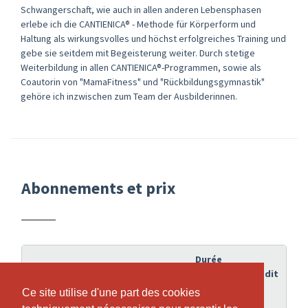
Schwangerschaft, wie auch in allen anderen Lebensphasen
erlebe ich die CANTIENICA® - Methode für Körperform und
Haltung als wirkungsvolles und höchst erfolgreiches Training und
gebe sie seitdem mit Begeisterung weiter. Durch stetige
Weiterbildung in allen CANTIENICA®-Programmen, sowie als
Coautorin von "MamaFitness" und "Rückbildungsgymnastik"
gehöre ich inzwischen zum Team der Ausbilderinnen.
Abonnements et prix
Durée
de
Crédit
Abonnement
validité
Ce site utilise d'une part des cookies
Ce site utilise d'une part des cookies