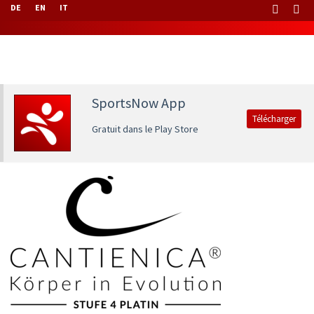
DE
EN
IT
SportsNow App
Télécharger
Gratuit dans le Play Store