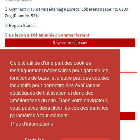
Gymnastikraum Freizeitanlage Loreto, Löberenstrasse 40, 6300
Zug (Raum Nr. 521)
Regula Stadlin
La leçon a été annulée.: Sommerferien!
Réserver maintenant
Ce site utilise d'une part des cookies
Ce site utilise d'une part des cookies
Personal Training
techniquement nécessaires pour garantir les
techniquement nécessaires pour garantir les
fonctions de base, et d'autre part des cookies
fonctions de base, et d'autre part des cookies
12:00 - 13:00
facultatifs pour permettre des évaluations
facultatifs pour permettre des évaluations
Physio Aktiv Baar
statistiques de l'utilisation et donc des
statistiques de l'utilisation et donc des
Jenny Suter-Jäger
améliorations du site. Dans votre navigateur,
améliorations du site. Dans votre navigateur,
vous pouvez désactiver les cookies dans les
vous pouvez désactiver les cookies dans les
La leçon a été annulée.
paramètres à tout moment.
paramètres à tout moment.
Réserver maintenant
Plus d'informations
Plus d'informations