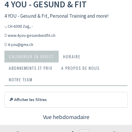
4 YOU - GESUND & FIT
4 YOU - Gesund & Fit, Personal Training and more!
-, CH-6300 Zug
,
-
www.4you-gesundundfit.ch
4-you@gmx.ch
CALENDRIER EN DIRECT
HORAIRE
ABONNEMENTS ET PRIX
A PROPOS DE NOUS
NOTRE TEAM
🔎 Afficher les filtres
Vue hebdomadaire