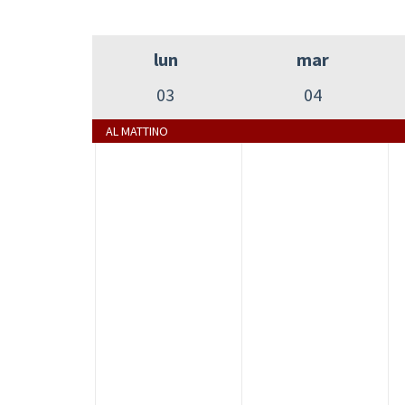
lun
mar
03
04
AL MATTINO