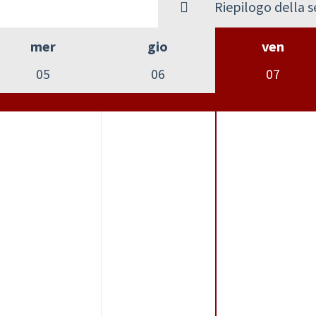
Riepilogo della 
mer
gio
ven
05
06
07