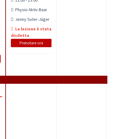
12:00 - 13:00
Physio Aktiv Baar
Jenny Suter-Jäger
La lezione è stata
disdetta
Prenotare ora