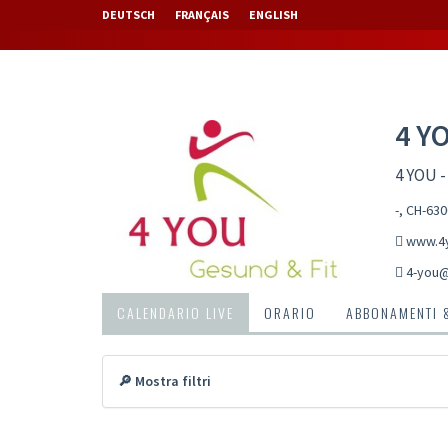
DEUTSCH
FRANÇAIS
ENGLISH
4 Y
4 YOU -
-, CH-63
www.4y
4-you
CALENDARIO LIVE
ORARIO
ABBONAMENTI 
🔎 Mostra filtri