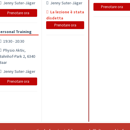
Jenny Suter-Jäger
Jenny Suter-Jäger
Prenotare ora
La lezione è stata
Prenotare ora
disdetta
Prenotare ora
ersonal Training
19:30 - 20:30
Physio Aktiv,
Bahnhof-Park 2, 6340
Baar
Jenny Suter-Jäger
Prenotare ora