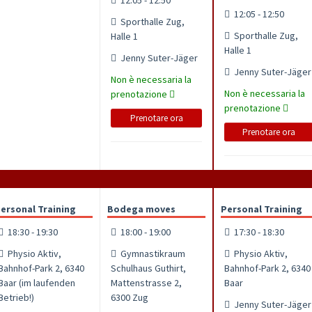
12:05 - 12:50
12:05 - 12:50
Sporthalle Zug,
Sporthalle Zug,
Halle 1
Halle 1
Jenny Suter-Jäger
Jenny Suter-Jäger
Non è necessaria la
Non è necessaria la
prenotazione
prenotazione
Prenotare ora
Prenotare ora
ersonal Training
Bodega moves
Personal Training
18:30 - 19:30
18:00 - 19:00
17:30 - 18:30
Physio Aktiv,
Gymnastikraum
Physio Aktiv,
Bahnhof-Park 2, 6340
Schulhaus Guthirt,
Bahnhof-Park 2, 6340
Baar (im laufenden
Mattenstrasse 2,
Baar
Betrieb!)
6300 Zug
Jenny Suter-Jäger