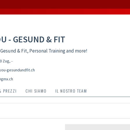
OU - GESUND & FIT
 Gesund & Fit, Personal Training and more!
00 Zug
,
-
ou-gesundundfit.ch
@gmx.ch
& PREZZI
CHI SIAMO
IL NOSTRO TEAM