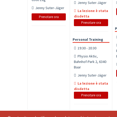
Jenny Suter-Jäger
Jenny Suter-Jäger
La lezione è stata
disdetta
Prenotare ora
Prenotare ora
P
Personal Training
19:30 - 20:30
Physio Aktiv,
Bahnhof-Park 2, 6340
Baar
Jenny Suter-Jäger
La lezione è stata
disdetta
Prenotare ora