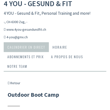
4 YOU - GESUND & FIT
4 YOU - Gesund & Fit, Personal Training and more!
-, CH-6300 Zug
,
-
www.4you-gesundundfit.ch
4-you@gmx.ch
CALENDRIER EN DIRECT
HORAIRE
ABONNEMENTS ET PRIX
A PROPOS DE NOUS
NOTRE TEAM
Retour
Outdoor Boot Camp