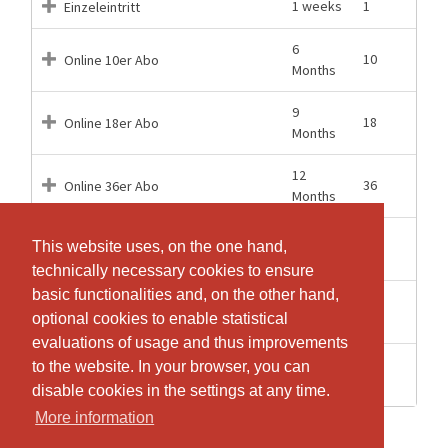
1 weeks
1
Einzeleintritt
6
10
Online 10er Abo
Months
9
18
Online 18er Abo
Months
12
36
Online 36er Abo
Months
6
This website uses, on the one hand,
This website uses, on the one hand,
10
Studio 10er Abo
Months
technically necessary cookies to ensure
technically necessary cookies to ensure
basic functionalities and, on the other hand,
basic functionalities and, on the other hand,
9
18
Studio 18er Abo
optional cookies to enable statistical
optional cookies to enable statistical
Months
evaluations of usage and thus improvements
evaluations of usage and thus improvements
12
to the website. In your browser, you can
to the website. In your browser, you can
36
Studio 36er Abo
Months
disable cookies in the settings at any time.
disable cookies in the settings at any time.
More information
More information