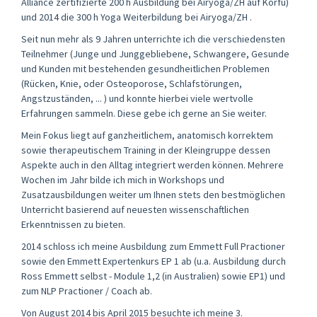
Alliance zertifizierte 200 h Ausbildung bei Airyoga/ZH auf Korfu)
und 2014 die 300 h Yoga Weiterbildung bei Airyoga/ZH .
Seit nun mehr als 9 Jahren unterrichte ich die verschiedensten
Teilnehmer (Junge und Junggebliebene, Schwangere, Gesunde
und Kunden mit bestehenden gesundheitlichen Problemen
(Rücken, Knie, oder Osteoporose, Schlafstörungen,
Angstzuständen, ... ) und konnte hierbei viele wertvolle
Erfahrungen sammeln. Diese gebe ich gerne an Sie weiter.
Mein Fokus liegt auf ganzheitlichem, anatomisch korrektem
sowie therapeutischem Training in der Kleingruppe dessen
Aspekte auch in den Alltag integriert werden können. Mehrere
Wochen im Jahr bilde ich mich in Workshops und
Zusatzausbildungen weiter um Ihnen stets den bestmöglichen
Unterricht basierend auf neuesten wissenschaftlichen
Erkenntnissen zu bieten.
2014 schloss ich meine Ausbildung zum Emmett Full Practioner
sowie den Emmett Expertenkurs EP 1 ab (u.a. Ausbildung durch
Ross Emmett selbst - Module 1,2 (in Australien) sowie EP1) und
zum NLP Practioner / Coach ab.
Von August 2014 bis April 2015 besuchte ich meine 3.