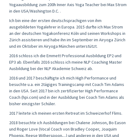
Yogaausbildung zum 200h Inner Axis Yoga Teacher bei Max Strom
in den USA/Washington D.C. .
Ich bin eine der ersten deutschsprachigen von ihm
ausgebildeten Yogalehrer in Europa. 2015 durfte ich Max Strom
an der deutschen Yogakonferenz Köln und seinen Workshops in
Zürich assistieren und habe ihn im September im Airyoga Zürich
und im Oktober im Airyoga München unterstützt.
2016 schloss ich die Emmett Professional Ausbildung EP2 und
EP3 ab. Ebenfalls 2016 schloss ich meine NLP Coaching Master
Ausbildung bei der NLP Akademie Schweiz ab.
2016 und 2017 beschäftigte ich mich High Performance und
besuchte u.a. ein 2tägiges Trainingscamp mit Coach Tim Adams
in den USA. Seit 2017 bin ich zertifizierter High Performance
Coach (hpi.com) und in der Ausbildung bei Coach Tim Adams als
bisher einzigster Schüler.
2017 leitete ich meinen ersten Retreat im Schweizerhof Flims.
2018 besuchte ich Ausbildungen bei Chalene Johnson, Bo Eason
und Roger Love (Vocal Coach von Bradley Cooper, Joaquim
Phoenix, Reese Witherspoon,...) und anderen in den USA und