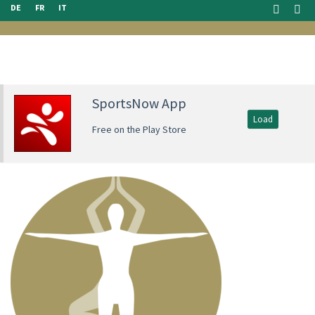
DE
FR
IT
SportsNow App
Load
Free on the Play Store