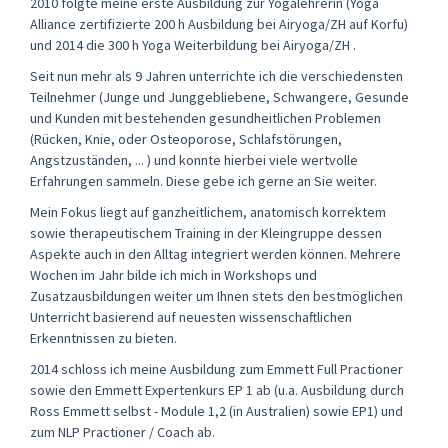
2010 folgte meine erste Ausbildung zur Yogalehrerin (Yoga
Alliance zertifizierte 200 h Ausbildung bei Airyoga/ZH auf Korfu)
und 2014 die 300 h Yoga Weiterbildung bei Airyoga/ZH .
Seit nun mehr als 9 Jahren unterrichte ich die verschiedensten
Teilnehmer (Junge und Junggebliebene, Schwangere, Gesunde
und Kunden mit bestehenden gesundheitlichen Problemen
(Rücken, Knie, oder Osteoporose, Schlafstörungen,
Angstzuständen, ... ) und konnte hierbei viele wertvolle
Erfahrungen sammeln. Diese gebe ich gerne an Sie weiter.
Mein Fokus liegt auf ganzheitlichem, anatomisch korrektem
sowie therapeutischem Training in der Kleingruppe dessen
Aspekte auch in den Alltag integriert werden können. Mehrere
Wochen im Jahr bilde ich mich in Workshops und
Zusatzausbildungen weiter um Ihnen stets den bestmöglichen
Unterricht basierend auf neuesten wissenschaftlichen
Erkenntnissen zu bieten.
2014 schloss ich meine Ausbildung zum Emmett Full Practioner
sowie den Emmett Expertenkurs EP 1 ab (u.a. Ausbildung durch
Ross Emmett selbst - Module 1,2 (in Australien) sowie EP1) und
zum NLP Practioner / Coach ab.