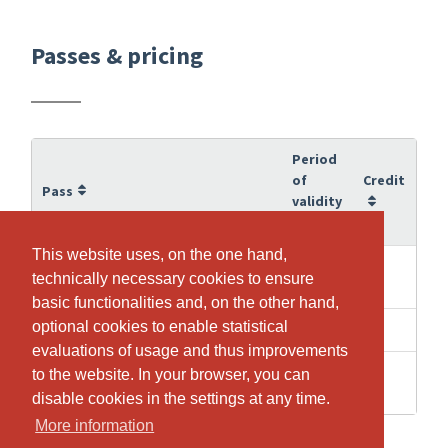
Passes & pricing
Period
of
Credit
Pass
validity
This website uses, on the one hand,
This website uses, on the one hand,
20
10
10 Boutique Reformer
technically necessary cookies to ensure
technically necessary cookies to ensure
weeks
basic functionalities and, on the other hand,
basic functionalities and, on the other hand,
optional cookies to enable statistical
optional cookies to enable statistical
4 weeks
1
Boutique Reformer
evaluations of usage and thus improvements
evaluations of usage and thus improvements
16
to the website. In your browser, you can
to the website. In your browser, you can
8
Reformer Rückbildung
weeks
disable cookies in the settings at any time.
disable cookies in the settings at any time.
More information
More information