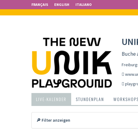
FRANÇAIS
ENGLISH
ITALIANO
UNI
Buche 
Freiburg
www.un
playgr
LIVE-KALENDER
STUNDENPLAN
WORKSHOP
🔎 Filter anzeigen