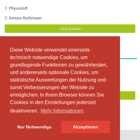
Physioloft
Denise Rüttimann
Jetzt buchen
Diese Website verwendet einerseits
Diese Website verwendet einerseits
Nia
technisch notwendige Cookies, um
technisch notwendige Cookies, um
grundlegende Funktionen zu gewährleisten,
grundlegende Funktionen zu gewährleisten,
10:00 - 10:55
und andererseits optionale Cookies, um
und andererseits optionale Cookies, um
Physioloft
statistische Auswertungen der Nutzung und
statistische Auswertungen der Nutzung und
Denise Rüttimann
somit Verbesserungen der Website zu
somit Verbesserungen der Website zu
ermöglichen. In Ihrem Browser können Sie
ermöglichen. In Ihrem Browser können Sie
Jetzt buchen
Cookies in den Einstellungen jederzeit
Cookies in den Einstellungen jederzeit
deaktivieren.
deaktivieren.
Mehr Informationen
Mehr Informationen
Nur Notwendige
Nur Notwendige
Akzeptieren
Akzeptieren
© SportsNow® 2026. Die Schweizer Software für dein Studio.