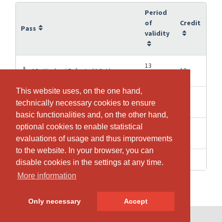
Period
of
Credit
Pass
validity
13
13
13x Kinder / Enfants (4-8 J.)
weeks
This website uses, on the one hand,
This website uses, on the one hand,
13
13
13x Kinder/Enfants (8-12 J.)
technically necessary cookies to ensure
technically necessary cookies to ensure
weeks
basic functionalities and, on the other hand,
basic functionalities and, on the other hand,
optional cookies to enable statistical
optional cookies to enable statistical
13
26
26x Kinder / Enfants (8-12 J.)
weeks
evaluations of usage and thus improvements
evaluations of usage and thus improvements
to the website. In your browser, you can
to the website. In your browser, you can
9 weeks
8
Family Groove (8 Lektionen à 45')
disable cookies in the settings at any time.
disable cookies in the settings at any time.
More information
More information
Only necessary
Only necessary
Accept
Accept
© SportsNow® 2026. The Swiss software for your studio.