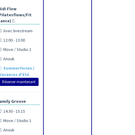
idi Flow
Pilatesflows/Fit
ance)
Avec livestream
12:00 - 13:00
Move / Studio 1
Anouk
Sommerferien /
Vacances d'été
Réserver maintenant
amily Groove
14:30 - 15:15
Move / Studio 1
Anouk