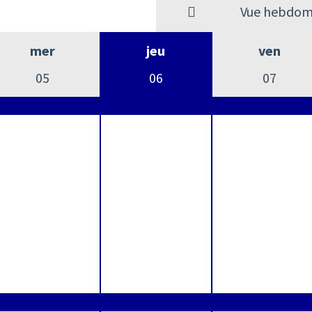
Vue hebdom
mer
jeu
ven
05
06
07