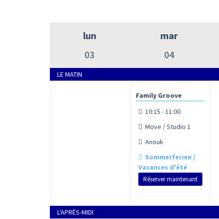
lun
mar
03
04
LE MATIN
Family Groove
10:15 - 11:00
Move / Studio 1
Anouk
Sommerferien /
Vacances d'été
Réserver maintenant
L'APRÈS-MIDI