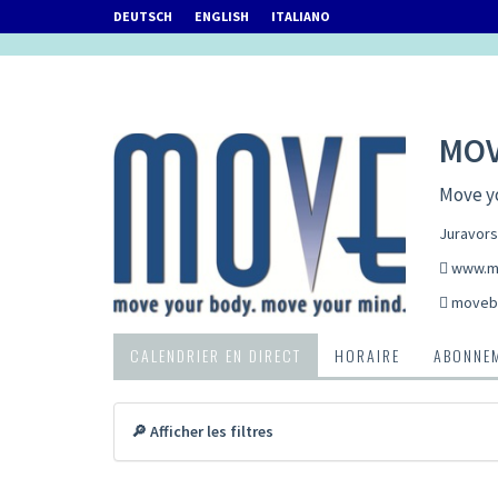
DEUTSCH
ENGLISH
ITALIANO
MOV
Move y
Juravors
www.m
movebi
CALENDRIER EN DIRECT
HORAIRE
ABONNEM
🔎 Afficher les filtres