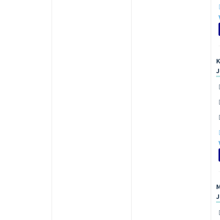
K
J
M
J