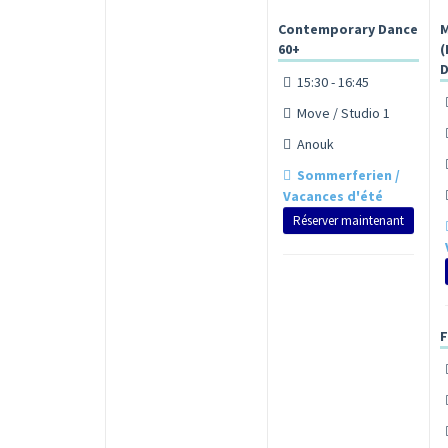
Contemporary Dance
M
60+
(
D
15:30 - 16:45
Move / Studio 1
Anouk
Sommerferien /
Vacances d'été
Réserver maintenant
F