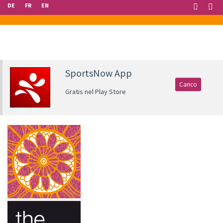
DE
FR
EN
SportsNow App
Carico
Gratis nel Play Store