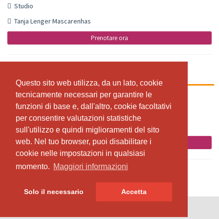
Studio
Tanja Lenger Mascarenhas
Prenotare ora
Alle Level Abend
Questo sito web utilizza, da un lato, cookie
Questo sito web utilizza, da un lato, cookie
tecnicamente necessari per garantire le
tecnicamente necessari per garantire le
17:30 - 18:45
funzioni di base e, dall'altro, cookie facoltativi
funzioni di base e, dall'altro, cookie facoltativi
Studio
per consentire valutazioni statistiche
per consentire valutazioni statistiche
Joey Mascarenhas
sull'utilizzo e quindi miglioramenti del sito
sull'utilizzo e quindi miglioramenti del sito
web. Nel tuo browser, puoi disabilitare i
web. Nel tuo browser, puoi disabilitare i
Prenotare ora
cookie nelle impostazioni in qualsiasi
cookie nelle impostazioni in qualsiasi
momento.
momento.
Maggiori informazioni
Maggiori informazioni
Solo il necessario
Solo il necessario
Accetta
Accetta
© SportsNow® 2026. Il software svizzero per il tuo studio.