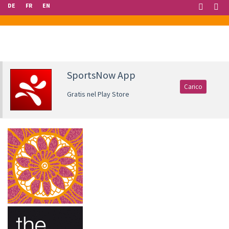
DE
FR
EN
SportsNow App
Carico
Gratis nel Play Store