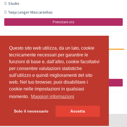
Studio
Tanja Lenger Mascarenhas
Prenotare ora
Alle Level Abend
Questo sito web utilizza, da un lato, cookie
Questo sito web utilizza, da un lato, cookie
tecnicamente necessari per garantire le
tecnicamente necessari per garantire le
17:30 - 18:45
funzioni di base e, dall'altro, cookie facoltativi
funzioni di base e, dall'altro, cookie facoltativi
Studio
per consentire valutazioni statistiche
per consentire valutazioni statistiche
Joey Mascarenhas
sull'utilizzo e quindi miglioramenti del sito
sull'utilizzo e quindi miglioramenti del sito
web. Nel tuo browser, puoi disabilitare i
web. Nel tuo browser, puoi disabilitare i
Prenotare ora
cookie nelle impostazioni in qualsiasi
cookie nelle impostazioni in qualsiasi
momento.
momento.
Maggiori informazioni
Maggiori informazioni
Solo il necessario
Solo il necessario
Accetta
Accetta
© SportsNow® 2026. Il software svizzero per il tuo studio.