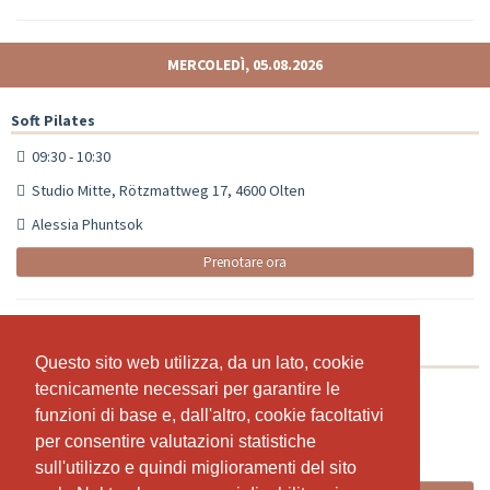
MERCOLEDÌ, 05.08.2026
Soft Pilates
09:30 - 10:30
Studio Mitte, Rötzmattweg 17, 4600 Olten
Alessia Phuntsok
Prenotare ora
Pilates Wednesday Flow
Questo sito web utilizza, da un lato, cookie
Questo sito web utilizza, da un lato, cookie
tecnicamente necessari per garantire le
tecnicamente necessari per garantire le
20:00 - 21:00
funzioni di base e, dall'altro, cookie facoltativi
funzioni di base e, dall'altro, cookie facoltativi
Pilatesstudio Rötzmattweg 17, 4600 Olten
per consentire valutazioni statistiche
per consentire valutazioni statistiche
Alessia Phuntsok
sull'utilizzo e quindi miglioramenti del sito
sull'utilizzo e quindi miglioramenti del sito