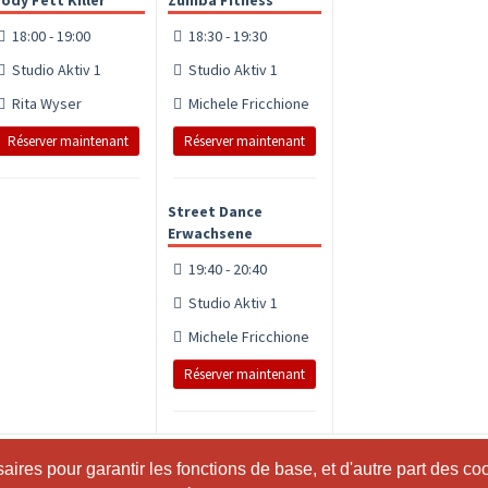
ody Fett Killer
Zumba Fitness
18:00 - 19:00
18:30 - 19:30
Studio Aktiv 1
Studio Aktiv 1
Rita Wyser
Michele Fricchione
Réserver maintenant
Réserver maintenant
Street Dance
Erwachsene
19:40 - 20:40
Studio Aktiv 1
Michele Fricchione
Réserver maintenant
ires pour garantir les fonctions de base, et d'autre part des co
ires pour garantir les fonctions de base, et d'autre part des co