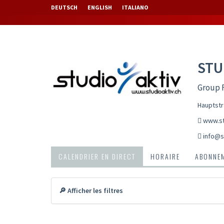
DEUTSCH
ENGLISH
ITALIANO
STU
Group F
Hauptstr
www.st
info@s
CALENDRIER EN DIRECT
HORAIRE
ABONNEM
🔎 Afficher les filtres