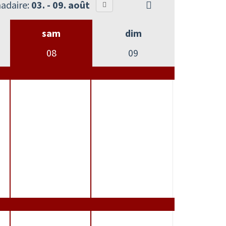
adaire:
03. - 09. août
sam
dim
08
09