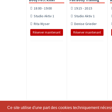
Body Fett Killer
Full Body Training
B
18:00 - 19:00
19:15 - 20:15
Studio Aktiv 1
Studio Aktiv 1
Rita Wyser
Denise Grieder
Réserver maintenant
Réserver maintenant
Ce site utilise d'une part des cookies techniquement nécessa
Ce site utilise d'une part des cookies techniquement nécessa