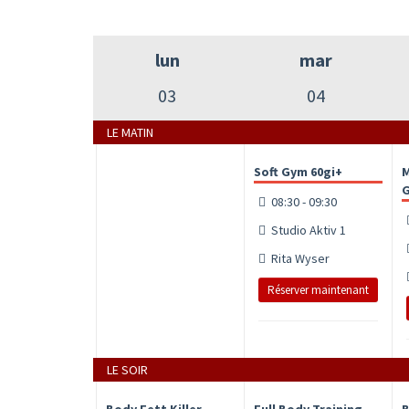
lun
mar
03
04
LE MATIN
Soft Gym 60gi+
M
G
08:30 - 09:30
Studio Aktiv 1
Rita Wyser
Réserver maintenant
LE SOIR