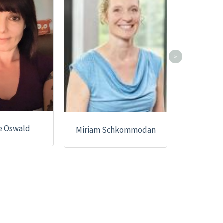
>
e Oswald
Miriam Schkommodan
Rit