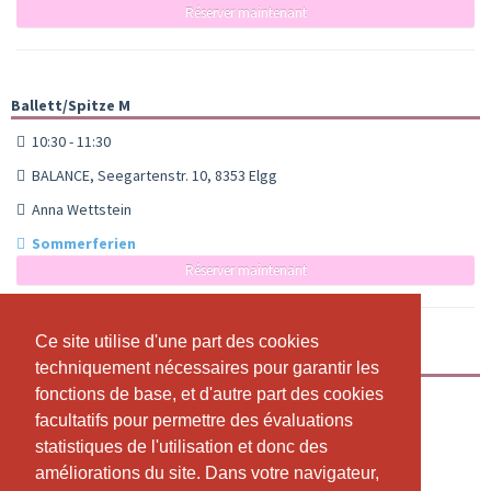
Réserver maintenant
Ballett/Spitze M
10:30 - 11:30
BALANCE, Seegartenstr. 10, 8353 Elgg
Anna Wettstein
Sommerferien
Réserver maintenant
Ce site utilise d'une part des cookies
Ce site utilise d'une part des cookies
Ballett/Spitze A
techniquement nécessaires pour garantir les
techniquement nécessaires pour garantir les
fonctions de base, et d'autre part des cookies
fonctions de base, et d'autre part des cookies
12:00 - 13:00
facultatifs pour permettre des évaluations
facultatifs pour permettre des évaluations
BALANCE, Seegartenstr. 10, Elgg
statistiques de l'utilisation et donc des
statistiques de l'utilisation et donc des
Anna Wettstein
améliorations du site. Dans votre navigateur,
améliorations du site. Dans votre navigateur,