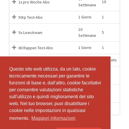
10
1x pro Woche Abo
Settimane
1 Giorni
1
50rp Test-Abo
10
5
5x Livestream
Settimane
1 Giorni
1
60 Rappen Test-Abo
12 Mesi
Illimitato
GA / 1x pro Tag
Questo sito web utilizza, da un lato, cookie
10
10
Good Evening Yoga
tecnicamente necessari per garantire le
Settimane
funzioni di base e, dall'altro, cookie facoltativi
per consentire valutazioni statistiche
10
1
Probetraining
Settimane
sull'utilizzo e quindi miglioramenti del sito
web. Nel tuo browser, puoi disabilitare i
1 Giorni
1
Yoga Einzeleintritt
cookie nelle impostazioni in qualsiasi
momento.
Maggiori informazioni