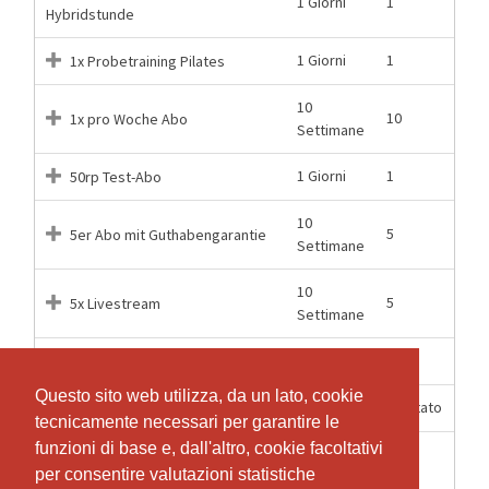
1 Giorni
1
Hybridstunde
1 Giorni
1
1x Probetraining Pilates
10
10
1x pro Woche Abo
Settimane
1 Giorni
1
50rp Test-Abo
10
5
5er Abo mit Guthabengarantie
Settimane
10
5
5x Livestream
Settimane
1 Giorni
1
60 Rappen Test-Abo
Questo sito web utilizza, da un lato, cookie
Questo sito web utilizza, da un lato, cookie
12 Mesi
Illimitato
GA / 1x pro Tag
tecnicamente necessari per garantire le
tecnicamente necessari per garantire le
funzioni di base e, dall'altro, cookie facoltativi
funzioni di base e, dall'altro, cookie facoltativi
Pilates Einsteiger Einzellektion
1 Giorni
1
per consentire valutazioni statistiche
per consentire valutazioni statistiche
60 Min.