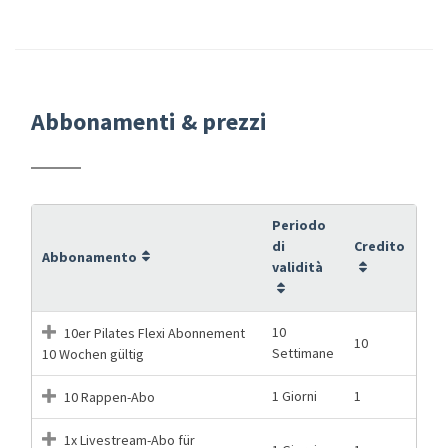
Abbonamenti & prezzi
Periodo
di
Credito
Abbonamento
validità
10
10er Pilates Flexi Abonnement
10
Settimane
10 Wochen gültig
1 Giorni
1
10 Rappen-Abo
1x Livestream-Abo für