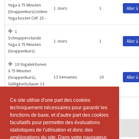
Yoga à 75 Minuten
1 Jours
1
Aller à
(Gruppenkurs)/online
Yoga kostet CHF 25.-
1
Schnupperstunde
1 Jours
1
Aller à
Yoga à 75 Minuten
(Gruppenkurs)
10 Yogalektionen
à 75 Minuten
13 Semaines
10
Aller à
(Gruppenkurs),
Gültigkeitsdauer 13
Wochen
Ce site utilise d'une part des cookies
Ce site utilise d'une part des cookies
techniquement nécessaires pour garantir les
techniquement nécessaires pour garantir les
fonctions de base, et d'autre part des cookies
fonctions de base, et d'autre part des cookies
facultatifs pour permettre des évaluations
facultatifs pour permettre des évaluations
© SportsNow® 2026. Le logiciel suisse pour ton studio.
statistiques de l'utilisation et donc des
statistiques de l'utilisation et donc des
améliorations du site. Dans votre navigateur,
améliorations du site. Dans votre navigateur,