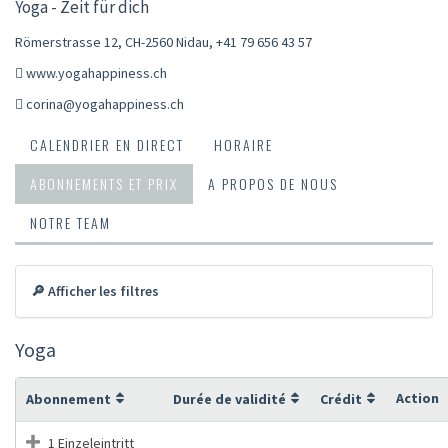
Yoga - Zeit für dich
Römerstrasse 12, CH-2560 Nidau
,
+41 79 656 43 57
www.yogahappiness.ch
corina@yogahappiness.ch
CALENDRIER EN DIRECT
HORAIRE
ABONNEMENTS ET PRIX
A PROPOS DE NOUS
NOTRE TEAM
🔎 Afficher les filtres
Yoga
Action
Abonnement
Durée de validité
Crédit
1 Einzeleintritt