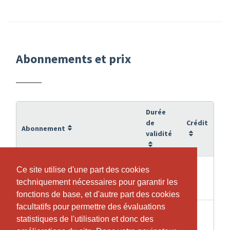
Abonnements et prix
Durée
de
Crédit
Abonnement
validité
10 Yogalektionen à 75 Minuten
Ce site utilise d'une part des cookies
Ce site utilise d'une part des cookies
13
10
(Gruppenkurs), Gültigkeitsdauer 13
techniquement nécessaires pour garantir les
techniquement nécessaires pour garantir les
Semaines
Wochen
fonctions de base, et d'autre part des cookies
fonctions de base, et d'autre part des cookies
facultatifs pour permettre des évaluations
facultatifs pour permettre des évaluations
1 Einzeleintritt Yoga à 75 Minuten
statistiques de l'utilisation et donc des
statistiques de l'utilisation et donc des
1 Jours
1
(Gruppenkurs)/online Yoga kostet