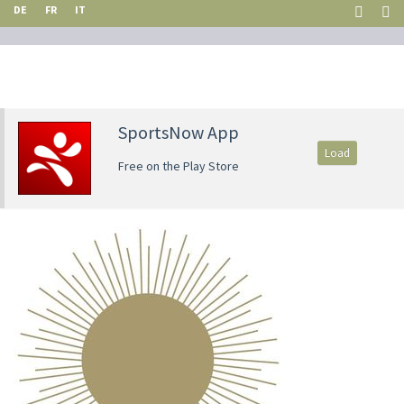
DE
FR
IT
SportsNow App
Load
Free on the Play Store