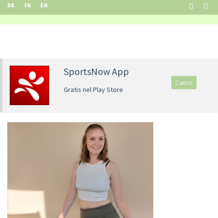
DE
FR
EN
SportsNow App
Carico
Gratis nel Play Store