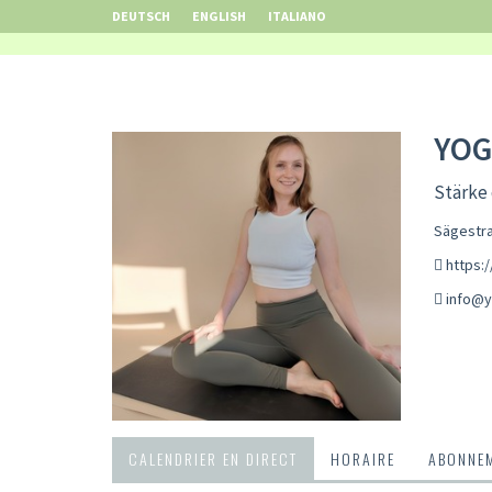
DEUTSCH
ENGLISH
ITALIANO
YOG
Stärke 
Sägestra
https:
info@y
CALENDRIER EN DIRECT
HORAIRE
ABONNEM