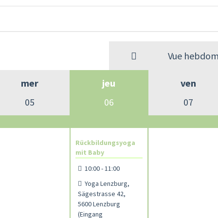
Vue hebdom
mer
jeu
ven
05
06
07
Rückbildungsyoga
mit Baby
10:00 - 11:00
Yoga Lenzburg,
Sägestrasse 42,
5600 Lenzburg
(Eingang