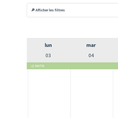
🔎 Afficher les filtres
lun
mar
03
04
LE MATIN