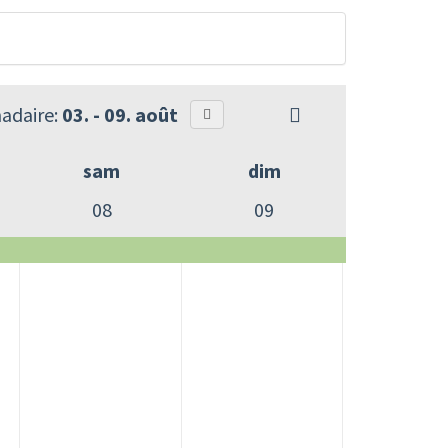
adaire:
03. - 09. août
sam
dim
08
09