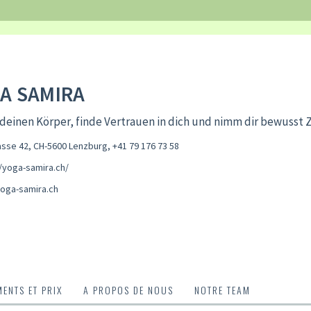
A SAMIRA
deinen Körper, finde Vertrauen in dich und nimm dir bewusst Ze
sse 42, CH-5600 Lenzburg
,
+41 79 176 73 58
//yoga-samira.ch/
oga-samira.ch
ENTS ET PRIX
A PROPOS DE NOUS
NOTRE TEAM