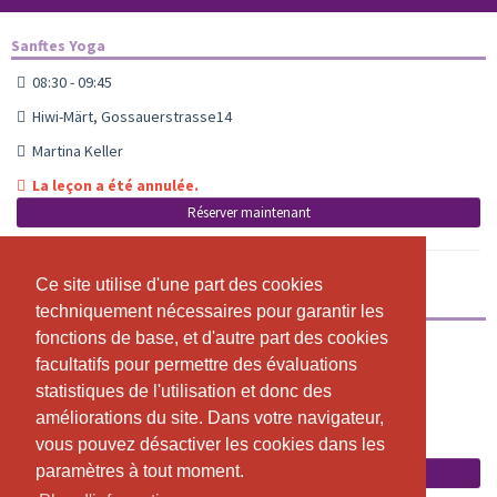
Sanftes Yoga
08:30 - 09:45
Hiwi-Märt, Gossauerstrasse14
Martina Keller
La leçon a été annulée.
Réserver maintenant
Ce site utilise d'une part des cookies
Ce site utilise d'une part des cookies
Yoga
techniquement nécessaires pour garantir les
techniquement nécessaires pour garantir les
fonctions de base, et d'autre part des cookies
fonctions de base, et d'autre part des cookies
19:00 - 20:15
facultatifs pour permettre des évaluations
facultatifs pour permettre des évaluations
Hiwi-Märt, Gossauerstrasse 14
statistiques de l'utilisation et donc des
statistiques de l'utilisation et donc des
Martina Keller
améliorations du site. Dans votre navigateur,
améliorations du site. Dans votre navigateur,
vous pouvez désactiver les cookies dans les
vous pouvez désactiver les cookies dans les
La leçon a été annulée.
paramètres à tout moment.
paramètres à tout moment.
Réserver maintenant