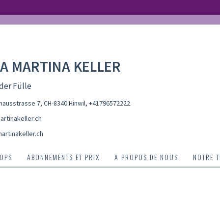
A MARTINA KELLER
 der Fülle
hausstrasse 7, CH-8340 Hinwil
,
+41796572222
rtinakeller.ch
artinakeller.ch
OPS
ABONNEMENTS ET PRIX
A PROPOS DE NOUS
NOTRE 