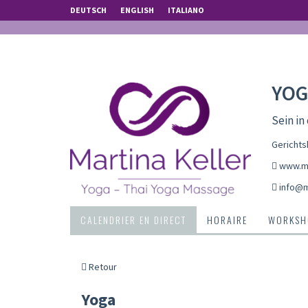
DEUTSCH
ENGLISH
ITALIANO
YOG
Sein in
Gerichts
www.ma
info@m
CALENDRIER EN DIRECT
HORAIRE
WORKSH
Retour
Yoga