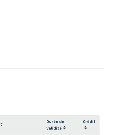
a
Durée de
Crédit
validité