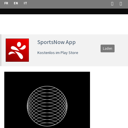
FR
EN
IT
SportsNow App
Laden
Kostenlos im Play Store