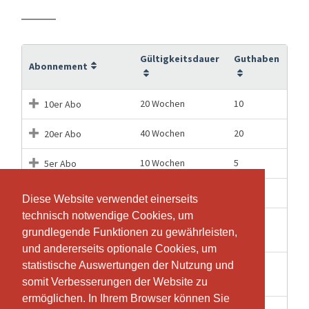
Gültigkeitsdauer
Guthaben
Abonnement
20 Wochen
10
10er Abo
40 Wochen
20
20er Abo
10 Wochen
5
5er Abo
75 Minuten
1
Einzellektion
Diese Website verwendet einerseits
Diese Website verwendet einerseits
technisch notwendige Cookies, um
technisch notwendige Cookies, um
Jahres Abo 52
12 Monate
52
grundlegende Funktionen zu gewährleisten,
grundlegende Funktionen zu gewährleisten,
Lektionen
und andererseits optionale Cookies, um
und andererseits optionale Cookies, um
statistische Auswertungen der Nutzung und
statistische Auswertungen der Nutzung und
Schnupper-
75 Minuten
1
Einzellektion
somit Verbesserungen der Website zu
somit Verbesserungen der Website zu
ermöglichen. In Ihrem Browser können Sie
ermöglichen. In Ihrem Browser können Sie